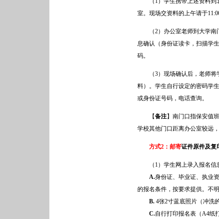
（1）学生携带上述资料到北
室。现场交资料的上午请于11:
（2）办公室老师到大学南门
息确认（身份证读卡，扫描学
码。
（3）现场确认后，老师将学
料）。学生自行设定的密码学
或身份证号码，电话查询。
【
备注
】南门口指保安值
学校其他门口距离办公室较远
方式2：邮寄
证件原件及复
（1）学生网上录入报名信息
A.
身份证、毕业证、执业资
的报名条件，按要求提供。不
B.
4张2寸蓝底照片（冲洗
C.
自行打印报名表（A4纸