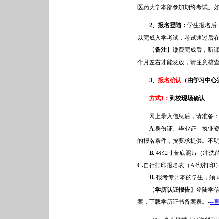
医药大学本部参加期终考试。如
2
、报名登陆：
学生报名后
以完成入学考试，考试通过后
【
备注
】缴费完成后，听课
个月左右才能发放，请注意核
3、
报名确认
（由学习中心
方式1：
到校现场确认
网上录入信息后，请准备
A.
身份证、毕业证、执业资
的报名条件，按要求提供。不
B.
4张2寸蓝底照片（冲洗
C.
自行打印报名表（A4纸打印
D.
报考专升本的学生，须
【
学历认证报告
】登陆学
案，下载学历证书备案表。-
--