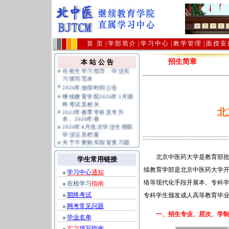
首 页
|
学部简介
|
学习中心
|
教学管理
|
面授安
在校生学习指导、毕业实
招生简章
本 站 公 告
习填写范本
2026年放假时间公告
继续教育学院2026年1月期
终考试及相关
2022年春季专科及专升
本、2020年春
北
2026年4月批次毕业生领取
毕业证及档案
关于不要购买假冒复习题
::::::::::::::::::::::::::::::::::::::::::::::::::::::::
避免上当受骗的公告
公共课统考报名及相关规
定指南
北京中医药大学是教育部批准
学生常用链接
续教育学部是北京中医药大学开
学习中心
通知
络等现代化手段开展本、专科学
在校学习
指南
期终考试
专科学生颁发成人高等教育毕业
网考常见问题
一、招生专业、层次、学制
毕业名单
实习
填写指南