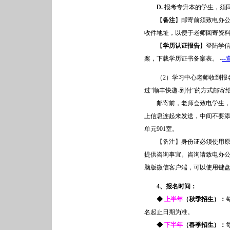
D.
报考专升本的学生，须
【
备注
】邮寄前须致电办
收件地址，以便于老师回寄资
【
学历认证报告
】登陆学
案，下载学历证书备案表。 -
-
（2）学习中心老师收到报名
过“顺丰快递-到付”的方式邮寄
邮寄前，老师会致电学生，提
上信息连起来发送，中间不要添加
单元901室。
【备注】身份证必须使用原件
提供咨询事宜。咨询请致电办
脑版微信客户端，可以使用键
4、报名时间：
◆
上半年
（秋季招生）：
名起止日期为准。
◆
下半年
（春季招生）：