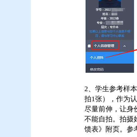
2、学生参考样
拍1张
），作为
尽量前伸，让身
不能自拍。拍摄
馈表》附页。参