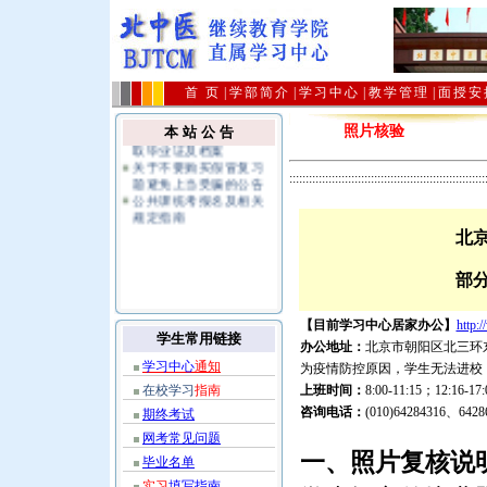
实习填写范本
2026年放假时间公告
继续教育学院2026年1月
期终考试及相关
2022年春季专科及专升
首 页
|
学部简介
|
学习中心
|
教学管理
|
面授安
本、2020年春
2026年4月批次毕业生领
取毕业证及档案
照片核验
本 站 公 告
关于不要购买假冒复习
题避免上当受骗的公告
公共课统考报名及相关
::::::::::::::::::::::::::::::::::::::::::::::::::::::::::::
规定指南
北
部
【目前学习中心居家办公】
http:
学生常用链接
办公地址：
北京市朝阳区北三环东
学习中心
通知
为疫情防控原因，学生无法进校
在校学习
指南
上班时间：
8:00-11:15；12
咨询电话：
(010)64284316、
期终考试
网考常见问题
一、照片复核说
毕业名单
实习
填写指南