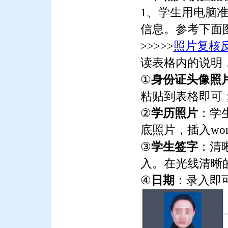
1、学生用电脑
信息。参考下面
>>>>>
照片复核
读表格内的说明
①
身份证头像照
粘贴到表格即可
②
学历照片
：学
底照片，插入wo
③
学生签字
：清
入。在光线清晰
④
日期
：录入即