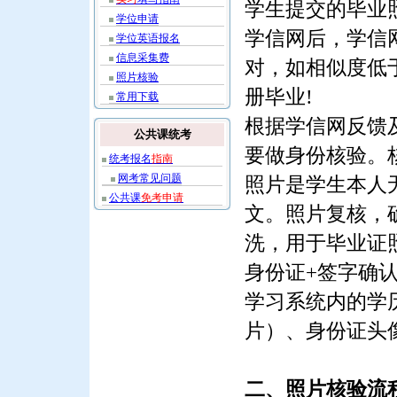
学生提交的毕业
学位申请
学信网后，学信
学位英语报名
信息采集费
对，如相似度低
照片核验
册毕业!
常用下载
根据学信网反馈
公共课统考
要做身份核验。
统考报名
指南
网考常见问题
照片是学生本人
公共课
免考申请
文。照片复核，
洗，用于毕业证
身份证+签字确
学习系统内的学
片）、身份证头
二、照片核验流