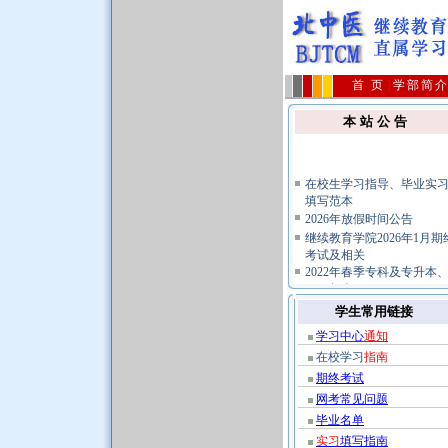
首 页
|
学部简
本 站 公 告
在校生学习指导、毕业实
填写范本
2026年放假时间公告
继续教育学院2026年1月期
考试及相关
2022年春季专科及专升本
2020年春
2026年4月批次毕业生领取
学生常用链接
业证及档案
关于不要购买假冒复习题
学习中心
通知
免上当受骗的公告
在校学习
指南
公共课统考报名及相关规
期终考试
指南
网考常见问题
毕业名单
实习
填写指南