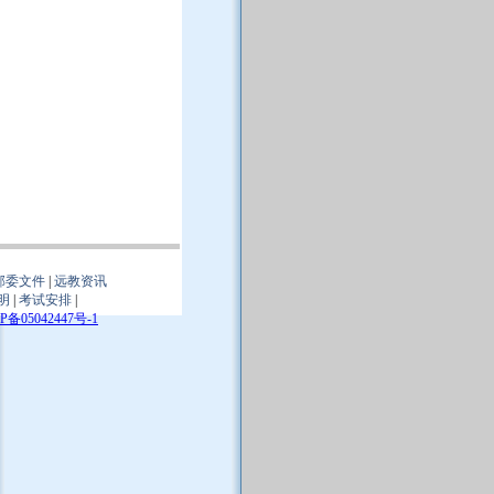
部委文件
|
远教资讯
明
|
考试安排
|
P备05042447号-1