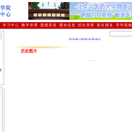
介
|
学习中心
|
教学管理
|
面授安排
|
通知信息
|
招生简章
|
新生报名
|
导学指
2026年4月批次毕业生领取毕业证及档案
历史图片
习
...
...
终
、
毕
避
定