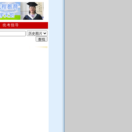
南
|
统考指导
通知
；
2026年1月期终考试及相关通知;
；
关于清理网络学历教育超过最长修业年限学生