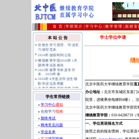
首 页
|
学部简介
|
学习中心
|
教学管理
|
面授安
学士学位申请
本 站 公 告
在校生学习指导、毕业实
习填写范本
2026年放假时间公告
继续教育学院2026年1月
期终考试及相关
继
2022年春季专科及专升
本、2020年春
2026年4月批次毕业生领
:::::::
取毕业证及档案
关于不要购买假冒复习题
北京中医药大学继续教育学部
直
避免上当受骗的公告
公共课统考报名及相关规
办公地址：
北京市东城区东直门
定指南
学生常用链接
院里，进楼乘坐电梯到4楼）。注：
学习中心
通知
北京中医药大学继续教育学部官
在校学习
指南
继续教育学部：
010-6428671
期终考试
一、学位英语报名方式
网考常见问题
按照之前的报名惯例，学位英语考
毕业名单
实习
填写指南