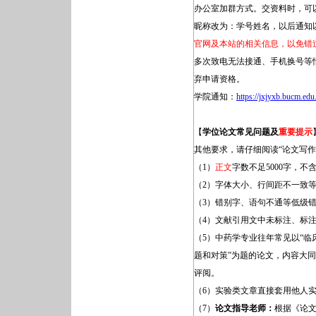
办公室加群方式。交资料时，可
昵称改为：学号姓名，以后通知
官网及本站的相关信息，以免错
多次致电无法接通、手机换号等
弃申请资格。
学院通知：
https://jxjyxb.bucm.ed
【
学位论文常见问题及
重要提示
其他要求，请仔细阅读“论文写作
（1）
正文
字数不足5000字，
（2）字体大小、行间距不一致
（3）错别字、语句不通等低级
（4）文献引用文中未标注、标
（5）中药学专业往年常见以“临
题和对策”为题的论文，内容大
评阅。
（6）实验类文章直接套用他人
（7）
论文指导老师：
根据《论