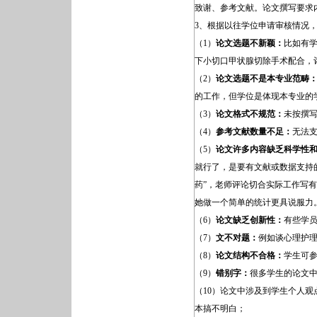
致谢、参考文献。论文撰写要求
3、根据以往学位申请审核情况
（1）
论文选题不新颖：
比如有
下小切口甲状腺切除手术配合，
（2）
论文选题不是本专业范畴
的工作，但学位是体现本专业的
（3）
论文格式不规范：
未按撰
（4）
参考文献数量不足：
无法
（5）
论文许多内容缺乏科学性
就行了，是要有文献或数据支持
药”，老师评论切合实际工作写
她做一个简单的统计更具说服力
（6）
论文缺乏创新性：
有些学
（7）
文不对题：
例如谈心理护
（8）
论文结构不合格：
学生可
（9）
错别字：
很多学生的论文
（10）论文中涉及到学生个人
本搞不明白；