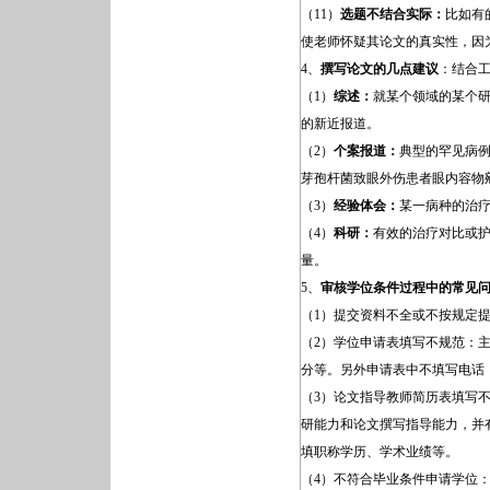
（11）
选题不结合实际：
比如有
使老师怀疑其论文的真实性，因
4、
撰写论文的几点建议
：结合
（1）
综述：
就某个领域的某个研
的新近报道。
（2）
个案报道：
典型的罕见病例
芽孢杆菌致眼外伤患者眼内容物
（3）
经验体会：
某一病种的治
（4）
科研：
有效的治疗对比或
量。
5、
审核学位条件过程中的常见
（1）提交资料不全或不按规定
（2）学位申请表填写不规范：
分等。另外申请表中不填写电话
（3）论文指导教师简历表填写
研能力和论文撰写指导能力，并
填职称学历、学术业绩等。
（4）不符合毕业条件申请学位