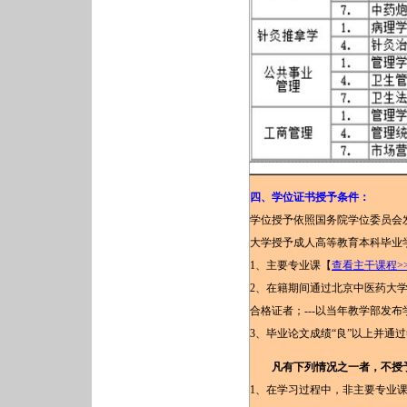
四、
学位证书授予条件：
学位授予依照国务院学位委员会
大学授予成人高等教育本科毕业
1、主要专业课【
查看主干课程>>
2、
在籍期间
通过北京中医药大
合格证者；---以当年教学部发
3、毕业论文成绩
“
良
”
以上并通过
凡有下列情况之一者，不授
1、在学习过程中，非主要专业