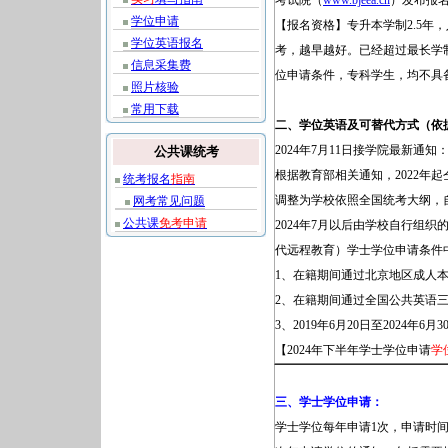
考试院（
www.bjeea.cn
）发布报
学位申请
【报名资格】专升本学制2.5年
学位英语报名
考，越早越好。已经超过最长学
信息采集费
位申请条件，专科学生，均不具
照片核验
常用下载
二、学位英语及可替代方式（依据
2024年7月11日接学院最新通知
公共课统考
根据教育部相关通知，2022年
统考报名
指南
调整为学校依照全国统考大纲，
网考常见问题
公共课
免考申请
2024年7月以后由学校自行组织
代远程教育）学士学位申请条件
1、在籍期间通过北京地区成人
2、在籍期间通过全国公共英语
3、2019年6月20日至2024
【2024年下半年学士学位申请
学
三、学士学位申请：
学士学位每年申请1次，申请时间