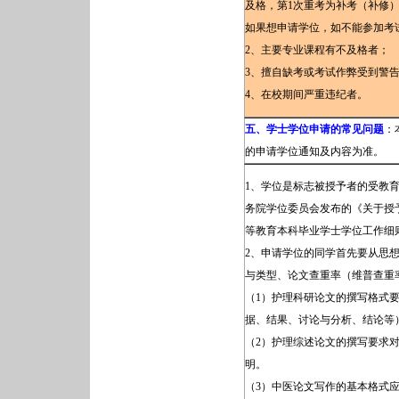
及格，第1次重考为补考（补修
如果想申请学位，如不能参加考
2、主要专业课程有不及格者；
3、擅自缺考或考试作弊受到警
4、在校期间严重违纪者。
五、学士学位申请的常见问题
：
的申请学位通知及内容为准。
1、学位是标志被授予者的受教
务院学位委员会发布的《关于授
等教育本科毕业学士学位工作细
2、申请学位的同学首先要从思
与类型、论文查重率（维普查重率
（1）护理科研论文的撰写格式
据、结果、讨论与分析、结论等
（2）护理综述论文的撰写要求
明。
（3）中医论文写作的基本格式