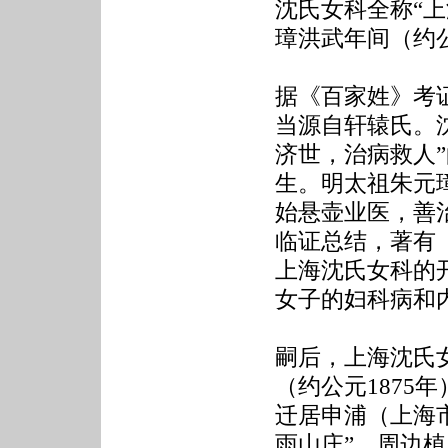
沈氏女科全称“
璋洪武年间（约公
据《百家姓》考
当源自轩辕氏。沈
济世，治病救人
生。明太祖朱元
始悬壶业医，善
临证总结，著有
上海沈氏女科的
女子的妇科病和
嗣后，上海沈氏
（约公元1875
迁居申浦（上海
雨山庄”，周边