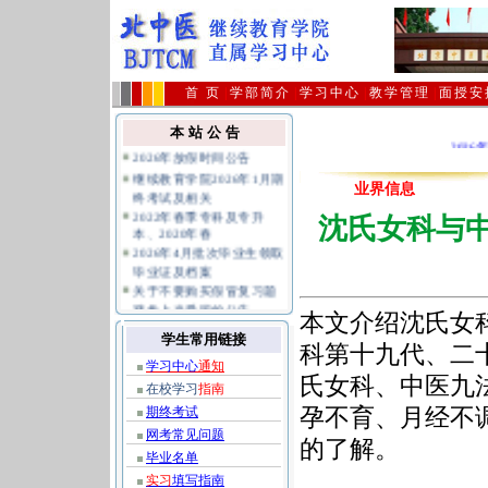
首 页
|
学部简介
|
学习中心
|
教学管理
|
面授安
在校生学习指导、毕业实
习填写范本
本 站 公 告
2026年放假时间公告
2026
继续教育学院2026年1月期
终考试及相关
业界信息
2022年春季专科及专升
沈氏女科与
本、2020年春
2026年4月批次毕业生领取
毕业证及档案
关于不要购买假冒复习题
避免上当受骗的公告
公共课统考报名及相关规
本文介绍沈氏女
定指南
学生常用链接
科第十九代、二
学习中心
通知
氏女科、中医九
在校学习
指南
孕不育、月经不
期终考试
网考常见问题
的了解。
毕业名单
实习
填写指南