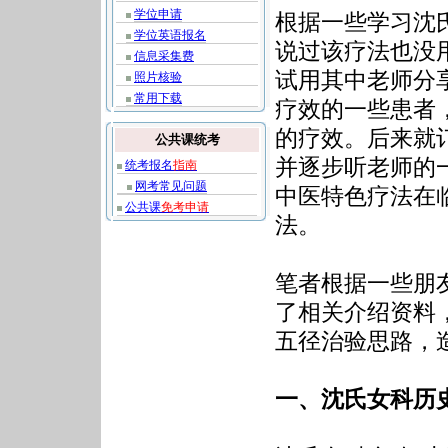
学位申请
根据一些学习沈
学位英语报名
说过该疗法也没
信息采集费
试用其中老师分
照片核验
常用下载
疗效的一些患者
的疗效。后来就
公共课统考
并逐步听老师的
统考报名
指南
网考常见问题
中医特色疗法在
公共课
免考申请
法。
笔者根据一些朋
了相关介绍资料
五径治验思路，
一、沈氏女科历