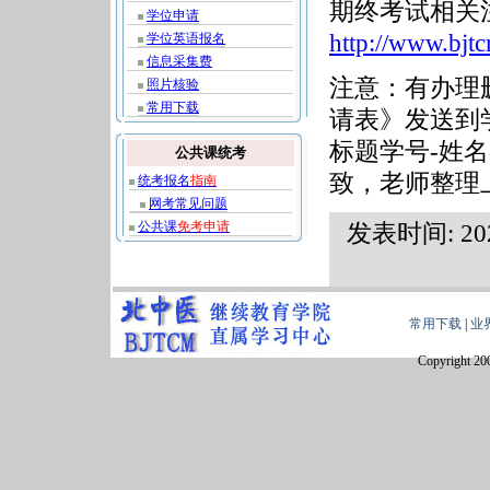
期终考试相关
学位申请
http://www.bjt
学位英语报名
信息采集费
注意：有办理删
照片核验
常用下载
请表》发送到
标题学号-姓
公共课统考
致，老师整理
统考报名
指南
网考常见问题
公共课
免考申请
发表时间: 2
常用下载
|
业
Copyright 20