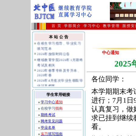
首 页
|
学部简介
|
学习中心
|
教学管理
|
面授安
本 站 公 告
在校生学习指导、毕业实习
填写范本
2026年放假时间公告
中心通知
继续教育学院2026年1月期终
20
考试及相关
2022年春季专科及专升本、
2020年春
各位同学：
2026年4月批次毕业生领取毕
业证及档案
关于不要购买假冒复习题避
本学期期末考试定
免上当受骗的公告
学生常用链接
进行；7月1日9
公共课统考报名及相关规定
学习中心
通知
指南
认真复习，做
在校学习
指南
期终考试
求已挂到继续
网考常见问题
看。
毕业名单
实习
填写指南