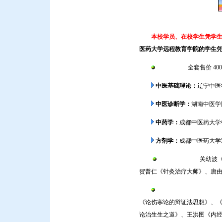
本校学员、在校学生凭学生证
医药大学远程教育学院的学生
四大基础：
全套售价 40
中医基础理论：
辽宁中医
中医诊断学：
湖南中医学
中药学：
成都中医药大学张
方剂学：
成都中医药大学邓
中医名家系列：
关幼波
贺普仁《针灸治疗大师》、唐由之
国家优秀临床人才研修项
《论伤寒论的辩证法思想》、
论治生生之道》、王洪图《内