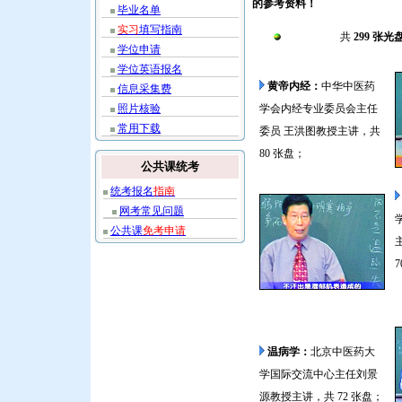
的参考资料！
毕业名单
实习
填写指南
四大经典：
共
299
张光
学位申请
学位英语报名
黄帝内经：
中华中医药
信息采集费
照片核验
学会内经专业委员会主任
常用下载
委员 王洪图教授主讲，共
80 张盘；
公共课统考
统考报名
指南
网考常见问题
公共课
免考申请
温病学：
北京中医药大
学国际交流中心主任刘景
源教授主讲，共 72 张盘；