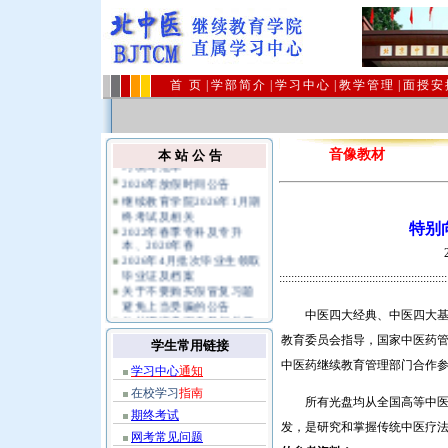
首 页
|
学部简介
|
学习中心
|
教学管理
|
面授安
在校生学习指导、毕业实
音像教材
本 站 公 告
习填写范本
2026年放假时间公告
继续教育学院2026年1月期
终考试及相关
2022年春季专科及专升
特别
本、2020年春
2026年4月批次毕业生领取
毕业证及档案
::::::::::::::::::::::::::::::::::::::::::::::::::::::::
关于不要购买假冒复习题
避免上当受骗的公告
公共课统考报名及相关规
中医四大经典、中医四大基础
定指南
教育委员会指导，国家中医药
学生常用链接
中医药继续教育管理部门合作
学习中心
通知
在校学习
指南
所有光盘均从全国高等中医药
期终考试
发，是研究和掌握传统中医疗
网考常见问题